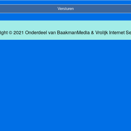
ight © 2021 Onderdeel van
BaakmanMedia
&
Vrolijk Internet S