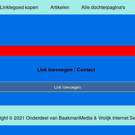
Linktegoed kopen
Artikelen
Alle dochterpagina's
Link toevoegen
Contact
Link toevoegen
ight © 2021 Onderdeel van
BaakmanMedia
&
Vrolijk Internet S