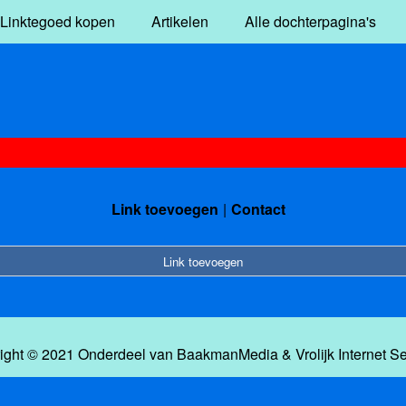
Linktegoed kopen
Artikelen
Alle dochterpagina's
Link toevoegen
Contact
Link toevoegen
ight © 2021 Onderdeel van
BaakmanMedia
&
Vrolijk Internet S