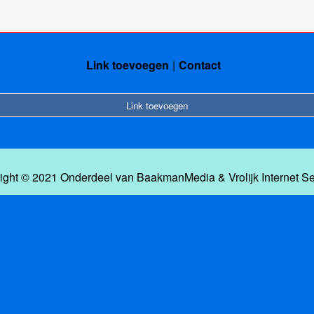
Link toevoegen
Contact
Link toevoegen
ight © 2021 Onderdeel van
BaakmanMedia
&
Vrolijk Internet S